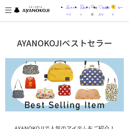
0
マイペ
ログイ
検
お気に
カー
ージ
ン
索
入り
ト
AYANOKOJIベストセラー
AYANOKOJIで人気のアイテムをご紹介！