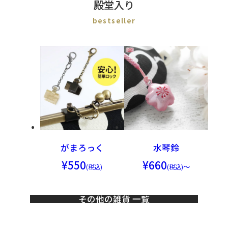
殿堂入り
がまろっく
水琴鈴
550
660
～
その他の雑貨 一覧