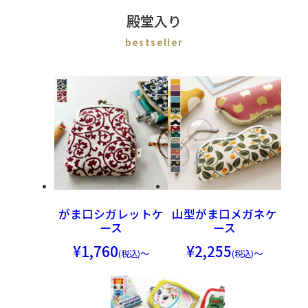
殿堂入り
がま口シガレットケ
山型がま口メガネケ
ース
ース
1,760
2,255
～
～