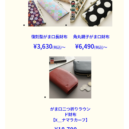
復刻型がま口長財布
角丸親子がま口財布
3,630
6,490
～
～
がま口二つ折りラウン
ド財布
【X＿ナマラカーフ】