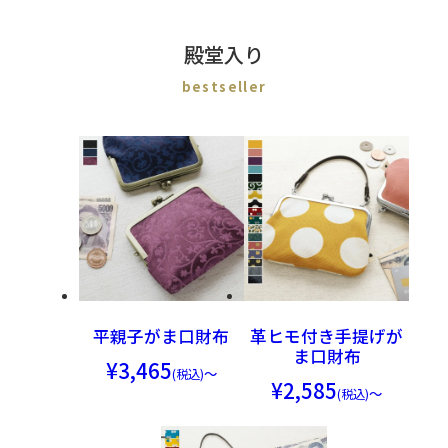
殿堂入り
平親子がま口財布
革ヒモ付き手提げが
ま口財布
3,465
～
2,585
～