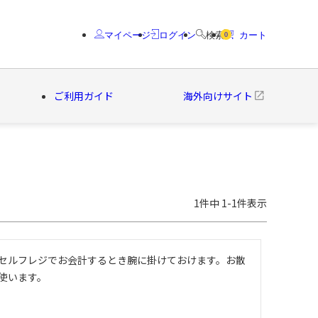
マイページ
ログイン
検索
カート
0
ご利用ガイド
海外向けサイト
クター
ブランド
1
件中
1
-
1
件表示
セルフレジでお会計するとき腕に掛けておけます。お散
使います。