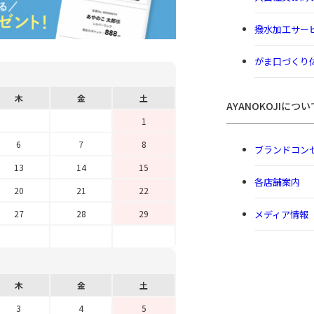
撥水加工サー
がま口づくり
木
金
土
AYANOKOJIについ
1
6
7
8
ブランドコン
13
14
15
各店舗案内
20
21
22
メディア情報
27
28
29
木
金
土
3
4
5