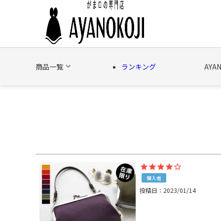
商品一覧
ランキング
AYA
バッグ
財布
ポーチ
文具
日用雑貨
そ
購入者
投稿日
2023/01/14