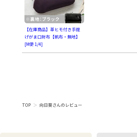
【在庫商品】革ヒモ付き手提
げがま口財布【帆布・無地】
[M便 1/4]
TOP
向日葵さんのレビュー