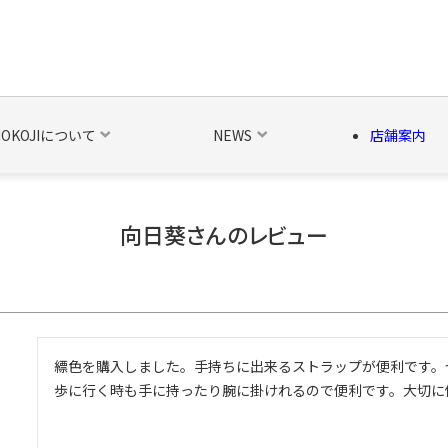
NOKOJIについて
NEWS
店舗案内
向日葵さんのレビュー
の他の雑貨
ベルト・関連商品
新商品
シーズン品
キャラ
縹色を購入しました。手持ちに出来るストラップが便利です。
歩に行く時も手に持ったり腕に掛けれるので便利です。大切に