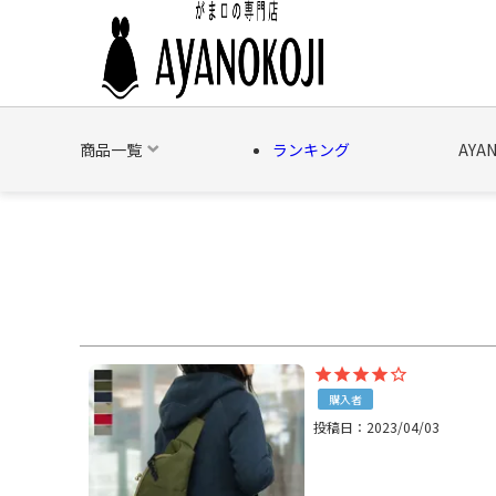
商品一覧
ランキング
AYA
バッグ
財布
ポーチ
文具
日用雑貨
そ
購入者
投稿日
2023/04/03