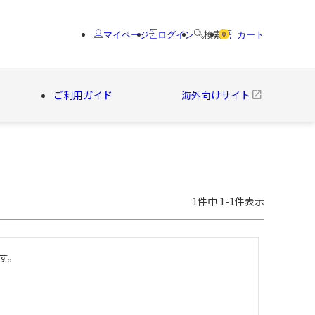
マイページ
ログイン
検索
カート
0
ご利用ガイド
海外向けサイト
クター
ブランド
1
件中
1
-
1
件表示
す。