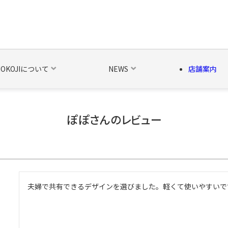
NOKOJIについて
NEWS
店舗案内
ぽぽさんのレビュー
の他の雑貨
ベルト・関連商品
新商品
シーズン品
キャラ
夫婦で共有できるデザインを選びました。軽くて使いやすいで