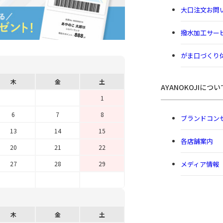
大口注文お問
撥水加工サー
がま口づくり
木
金
土
AYANOKOJIについ
1
6
7
8
ブランドコン
13
14
15
各店舗案内
20
21
22
メディア情報
27
28
29
木
金
土