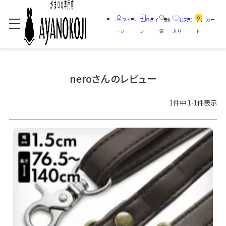
0
マイペ
ログイ
検
お気に
カー
ージ
ン
索
入り
ト
neroさんのレビュー
1
件中
1
-
1
件表示