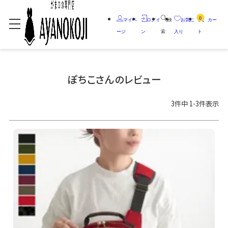
0
マイペ
ログイ
検
お気に
カー
ージ
ン
索
入り
ト
ぽちこさんのレビュー
3
件中
1
-
3
件表示