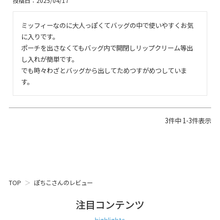
投稿日
2025/04/17
ミッフィーなのに大人っぽくてバッグの中で使いやすくお気
に入りです。

ポーチを出さなくてもバッグ内で開閉しリップクリーム等出
し入れが簡単です。

でも時々わざとバッグから出してためつすがめつしていま
す。
3
件中
1
-
3
件表示
TOP
ぽちこさんのレビュー
注目コンテンツ
highlights