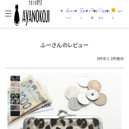
0
マイペ
ログイ
検
お気に
カー
ージ
ン
索
入り
ト
ふーさんのレビュー
3
件中
1
-
3
件表示