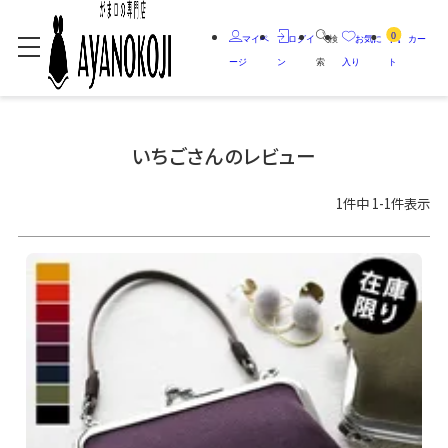
0
マイペ
ログイ
検
お気に
カー
ージ
ン
索
入り
ト
いちごさんのレビュー
1
件中
1
-
1
件表示