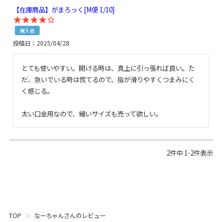
【在庫商品】がまろっく[M便 1/10]
購入者
投稿日
2025/04/28
とても使いやすい。開ける時は、真上に引っ張れば良い。た
だ、急いでいる時は慌てるので、指が滑りやすくつまみにく
く感じる。

太い口金用なので、細いサイズも売って欲しい。
2
件中
1
-
2
件表示
TOP
なーちゃんさんのレビュー