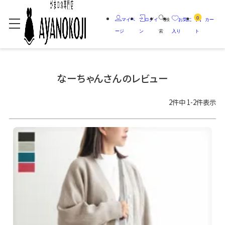
0
マイペ
ログイ
検
お気に
カー
ージ
ン
索
入り
ト
なーちゃんさんのレビュー
2
件中
1
-
2
件表示