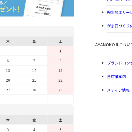
撥水加工サー
がま口づくり
木
金
土
AYANOKOJIについ
1
6
7
8
ブランドコン
13
14
15
各店舗案内
20
21
22
メディア情報
27
28
29
木
金
土
3
4
5