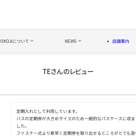
NOKOJIについて
NEWS
店舗案内
TEさんのレビュー
の他の雑貨
ベルト・関連商品
新商品
シーズン品
キャラ
定期入れとして利用しています。

バスの定期券が大きめサイズのため一般的なパスケースに収ま
した。

ファスナー式より素早く定期券を取り出せるところがとても良い