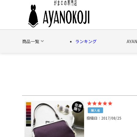
商品一覧
ランキング
AYA
バッグ
財布
ポーチ
文具
日用雑貨
そ
購入者
投稿日
2017/08/25