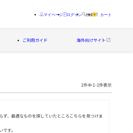
マイページ
ログイン
検索
カート
0
ご利用ガイド
海外向けサイト
クター
ブランド
1
件中
1
-
1
件表示
らず、最適なものを探していたところこちらを見つけま
です。
