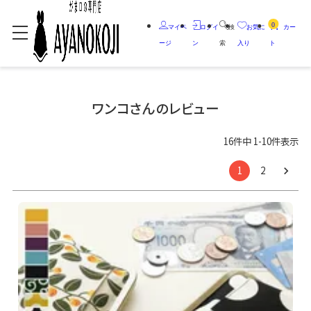
0
マイペ
ログイ
検
お気に
カー
ージ
ン
索
入り
ト
ワンコさんのレビュー
16
件中
1
-
10
件表示
1
2