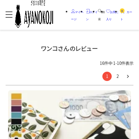
0
マイペ
ログイ
検
お気に
カー
ージ
ン
索
入り
ト
ワンコさんのレビュー
16
件中
1
-
10
件表示
1
2