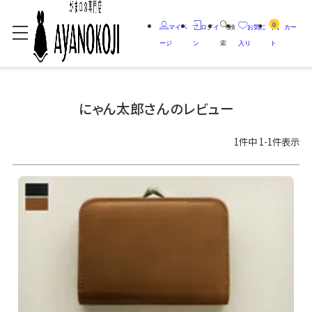
0
マイペ
ログイ
検
お気に
カー
ージ
ン
索
入り
ト
にゃん太郎さんのレビュー
1
件中
1
-
1
件表示