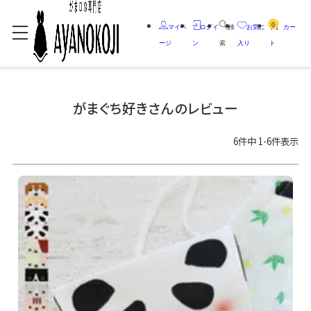
0
マイペ
ログイ
検
お気に
カー
ージ
ン
索
入り
ト
がまぐち好きさんのレビュー
6
件中
1
-
6
件表示