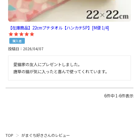
【在庫商品】22cmプチタオル【ハンカチSP】[M便 1/4]
購入者
投稿日
2026/04/07
愛猫家の友人にプレゼントしました。

唐草の猫が気に入ったと喜んで使ってくれています。
6
件中
1
-
6
件表示
TOP
がまぐち好きさんのレビュー