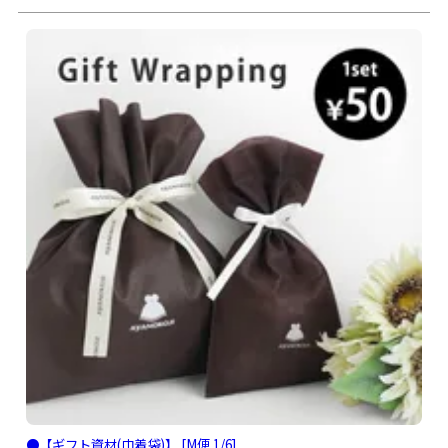
●【ギフト資材(巾着袋)】 [M便 1/6]