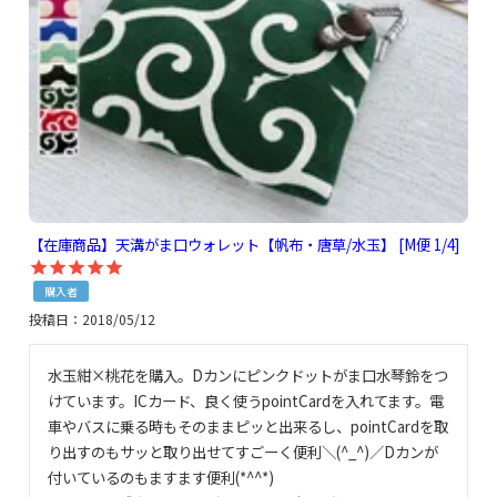
【在庫商品】天溝がま口ウォレット【帆布・唐草/水玉】 [M便 1/4]
購入者
投稿日
2018/05/12
水玉紺×桃花を購入。Dカンにピンクドットがま口水琴鈴をつ
けています。ICカード、良く使うpointCardを入れてます。電
車やバスに乗る時もそのままピッと出来るし、pointCardを取
り出すのもサッと取り出せてすごーく便利＼(^_^)／Dカンが
付いているのもますます便利(*^^*)
