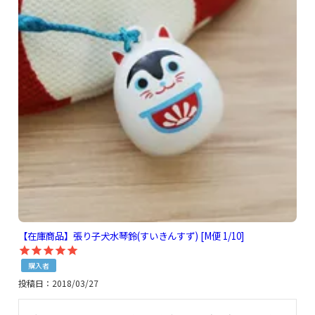
【在庫商品】張り子犬水琴鈴(すいきんすず) [M便 1/10]
購入者
投稿日
2018/03/27