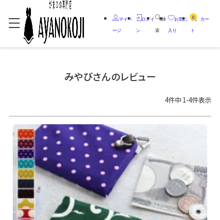
0
マイペ
ログイ
検
お気に
カー
ージ
ン
索
入り
ト
みやびさんのレビュー
4
件中
1
-
4
件表示