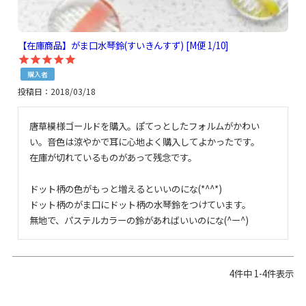
【在庫商品】がま口水琴鈴(すいきんすず) [M便 1/10]
購入者
投稿日
2018/03/18
唐草模様ゴールドを購入。ぽてっとしたフォルムがかわい
い。音色は涼やかで耳に心地よく購入してよかったです。

在庫が切れているものがあって残念です。

ドット柄の色がもっと増えるといいのにな(*^^*)

ドット柄のがま口にドット柄の水琴鈴をつけています。

4
件中
1
-
4
件表示