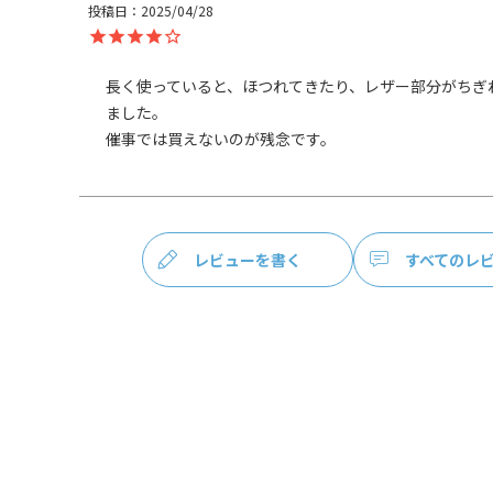
・製品1つ1つ、色合いや仕上がりに多少の違い
投稿日
2025/04/28
・雨や汗などの水分、摩擦により、色が落ちる場
・水に濡れるとシミになる場合があります。水に
布で軽くおさえ、水気を取ってから陰干しして下
長く使っていると、ほつれてきたり、レザー部分がちぎ
・直射日光または火による乾燥は避けてください
ました。

催事では買えないのが残念です。
あらかじめご了承ください。
サイズ詳細
＜長さ＞ 幅5mm、長さ24cm（金具含む）
＜重さ＞ 6g
レビューを書く
すべてのレ
※商品サイズの表記はおおよその値となります。
※外寸は口金を含みます。
※内寸は口金を含みません。
素材
革ヒモ本体：牛革（ダークブラウン）
糸：綿100％
金具：真鍮・鉄（アンティークゴールド・シルバ