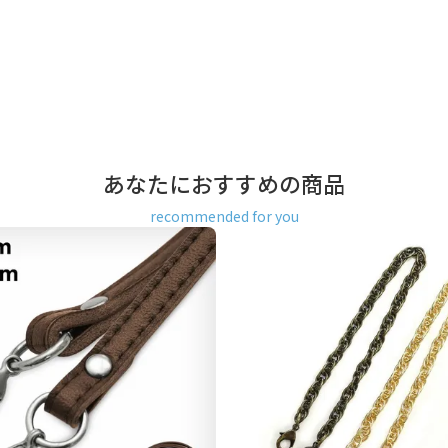
払い／Amazon Pay／楽天ペ
ay、楽天ペイをご選択の場合、シス
合がございます。何卒ご了承下
返品、キャンセルもお受付でき
あなたにおすすめの商品
で
なら発送可能
能
recommended for you
なります。
げ用の革ヒモとして使えて便利
引っ掛けたりできます。
金具が破損する場合がありま