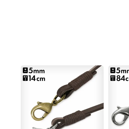
お支払方法
クレジットカード
／コンビニ後
イ／PayPay
クレジットカード決済、Amazon Pay、PayP
テムの都合上、商品発送前にご請求させて頂く場
さいますようお願い申し上げます。
規約に基づき
ます。
発送方法
ゆうパケット：全国一律330円
30個ま
ゆうパック：全国一律770円
日時指定可
※10,000円以上ご購入頂いた場合は送料無料に
商品説明
長さ24cmのレザーストラップ。
カンの付いたポーチやお財布に取り付ければ手提
です。取り外しも簡単なので、バッグの持ち手に
※大きなバッグや重たいバッグに取り付けると、
す。あらかじめご了承ください。