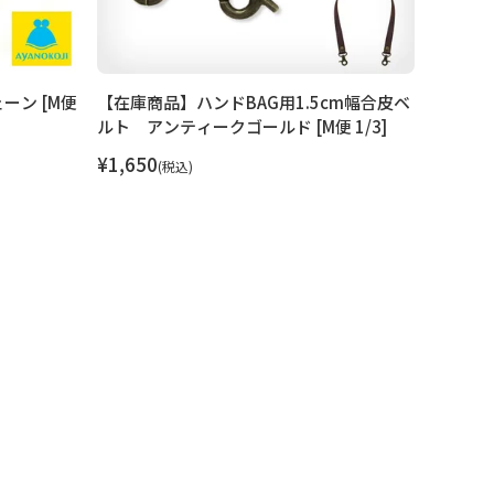
ーン [M便
【在庫商品】ハンドBAG用1.5cm幅合皮ベ
【在庫商
ルト アンティークゴールド [M便 1/3]
チェーン
1/10]
¥
1,650
税込
¥
1,650