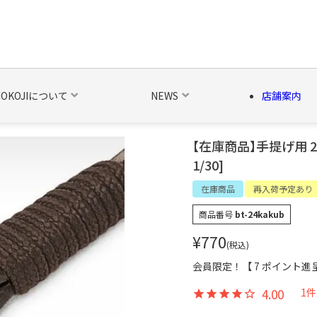
NOKOJIについて
NEWS
店舗案内
【在庫商品】手提げ用 2
1/30]
の他の雑貨
ベルト・関連商品
新商品
シーズン品
キャラ
在庫商品
再入荷予定あり
商品番号
bt-24kakub
¥
770
税込
会員限定！【
7
ポイント進
4.00
1