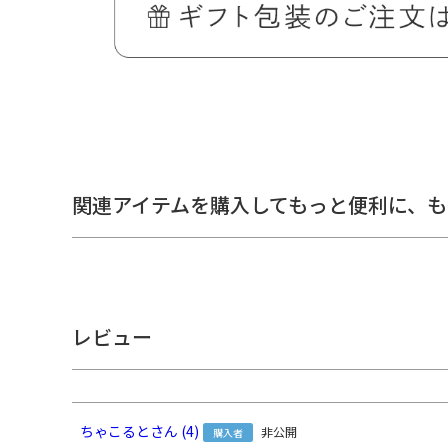
カンの付いたポーチやお財布に取り付ければ手提げ用の革
取り外しも簡単なので、バッグの持ち手に引っ掛けたりで
※大きなバッグや重たいバッグに取り付けると、金具が破
かじめご了承ください。
関連アイテムを購入してもっと便利に、
も
＞納期についてのご案内
レビュー
備考
【皮革製品お取扱いについて】
こちらの製品は本革を使用しています。小さなキ
ちゃこると
4
非公開
す。
購入者