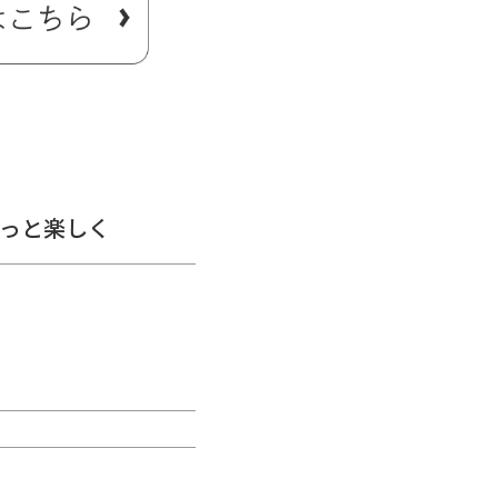
ヒモとして使えて便利です。
きます。
損する場合があります。あら
っと楽しく
ズや色むらがある場合がありま