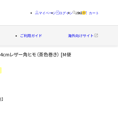
マイページ
ログイン
検索
カート
0
ご利用ガイド
海外向けサイト
4cmレザー角ヒモ（茶色巻き） [M便
クター
ブランド
呈】