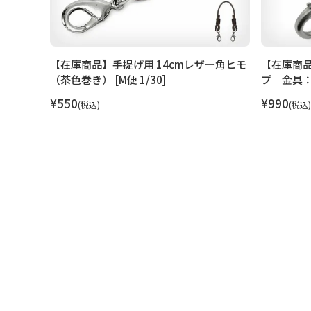
ー角ヒモ
【在庫商品】手提げ用 14cmレザー角ヒモ
【在庫商品
（茶色巻き） [M便 1/30]
プ 金具：シ
¥
550
¥
990
税込
税込