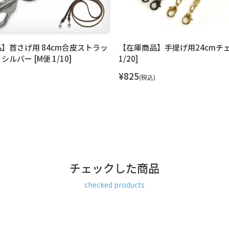
】首さげ用 84cm合皮ストラッ
【在庫商品】手提げ用24cmチェ
ルバー [M便 1/10]
1/20]
¥
825
税込
チェックした商品
checked products