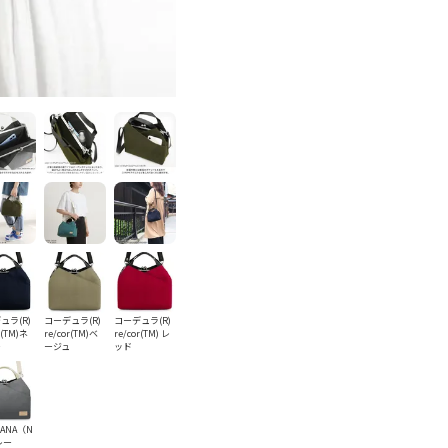
ュラ(R)
コーデュラ(R)
コーデュラ(R)
r(TM)ネ
re/cor(TM)ベ
re/cor(TM) レ
ー
ージュ
ッド
TANA（N
レー