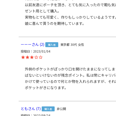
ておすすめ。内ポケットも付いているのでスマホなどを
以前友達にポーチを頂き、とても気に入ったので鞄も気
の両サイドはオープンポケットになっており、底までよく
ゼント用として購入。

がポイントです。更に、前面外側には縦長のポケットも
実物もとても可愛く、作りもしっかりしているようです。
どの小物を入れておくのに便利です。 ハンドバッグ仕様
商
娘に喜んで貰うのを期待しています。
※ショルダーベルトは取り外し可能。
品
説
SERIES
明
＜コーデュラ(R) re/cor(TM)(レコー)＞コーデュラ（
ーーー
2
東京都
30代
女性
購入者
をミックスした、軽量で堅牢度に優れたエコなファブリ
投稿日
2023/01/04
にテフロン（R）加工が施されているので、高性能の撥水
ます。
外側のポケットがぽっかり口を開けたままになってしま
＜MONTANA＞特殊加工された強度の高いATYと呼ばれ
ばないといけないのが残念ポイント。私は常にキャリバ
は軽量で耐摩耗性が高く、速乾性にも優れており、世界
かけて使っているので何とか物を入れられますが、それ
も採用されています。ほんのり光沢感のあるナイロン生
ポケットがきになります。
淡でほんのり色ムラ感があるのが特徴です。引き裂けや
撥水機能もあります。
とも
7
非公開
購入者
投稿日
2022/09/24