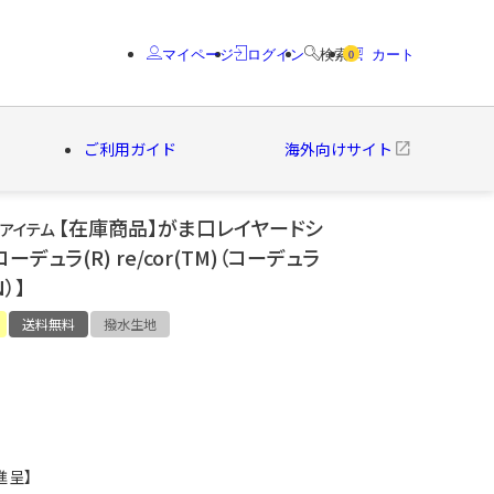
マイページ
ログイン
検索
カート
0
ご利用ガイド
海外向けサイト
【在庫商品】がま口レイヤードシ
気アイテム
コーデュラ(R) re/cor(TM)（コーデュラ
クター
ブランド
）】
送料無料
撥水生地
進呈】