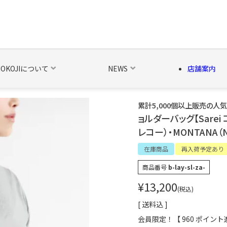
NOKOJIについて
NEWS
店舗案内
累計5,000個以上販売の人
ョルダーバッグ【Sarei 
の他の雑貨
ベルト・関連商品
新商品
シーズン品
キャラ
レコー）・MONTANA（N
在庫商品
再入荷予定あり
商品番号
b-lay-sl-za-
¥
13,200
税込
送料込
会員限定！【
960
ポイント