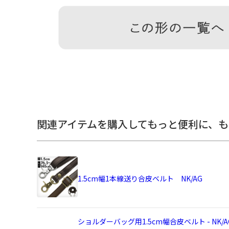
登録商標です。 テフロン(R)はデュポン社の登録商標です
【皮革製品お取扱いについて】MONTANA（N）の製品
小さなキズや色むらがある場合があります。・製品1つ1
の違いがあります。・雨や汗などの水分、摩擦により、
す。・水に濡れるとシミになる場合があります。水に濡
布で軽くおさえ、水気を取ってから陰干しして下さい。
燥は避けてください。
備
考
※撥水効果がありますが、水に濡れた際は必ず拭き取っ
関連アイテムを購入してもっと便利に、
も
紐を使用しているため、がま口部分の水濡れにご注意く
性上、使用頻度と共に徐々に低下していきます。※商品
する場合があります。※がま口はその特性上、荷物の大
と口金が開きやすくなります。※内寸外寸ともに実寸で
類によって表記のサイズと誤差が生じる場合があります。
1.5cm幅1本線送り合皮ベルト NK/AG
ので多少の誤差があります。※手づくりのため個体差が
やモニター環境によって実際の色と異なって見える場合が
あらかじめご了承ください。
ショルダーバッグ用1.5cm幅合皮ベルト - NK/A
＜本体＞ 外寸：高さ26cm、幅25cm、マチ9.5cm ／ 内寸