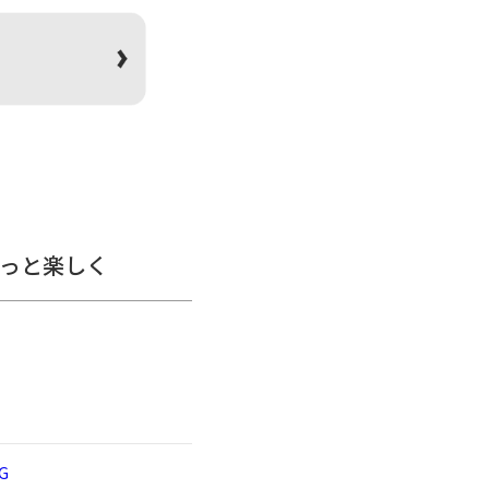
。
は本革を使用しています。・
つ、色合いや仕上がりに多少
色が落ちる場合がありま
れた場合は、早めに柔らかい
・直射日光または火による乾
てください。がま口部分に紙
っと楽しく
ださい。※撥水効果はその特
の仕様や価格は予告なく変更
きさや重さで強い力が加わる
表記しています。※生地の種
※置いた状態で測っている
あります。※スマートフォン
あります。
G
：高さ17.5cm、幅21cm ／