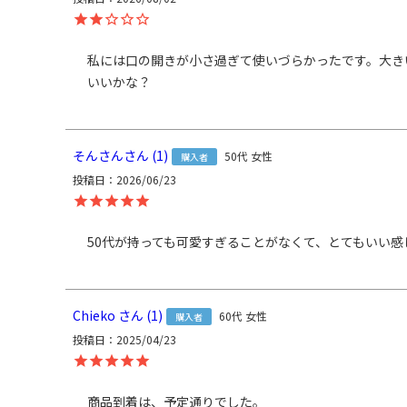
通） ／ 革部分：牛革 ／ 口金：鉄（シルバー） ／ 持ち
ン100％ ／ ショルダーベルトパーツ：亜鉛合金、鉄（シ
私には口の開きが小さ過ぎて使いづらかったです。大き
製
日本製（京都秀和がま口製作所）
いいかな？
造
お
クレジットカード
／コンビニ後払い／Am
支
PayPay
払
クレジットカード決済、Amazon Pay、PayPay、楽
そんさん
1
50代
女性
購入者
方
の都合上、商品発送前に請求させていただく場合があり
投稿日
2026/06/23
法
規約に基づき返品、キャンセルもお受付できます。
発
送
ゆうパック：全国一律770円
日時指定可能（※10
50代が持っても可愛すぎることがなくて、とてもいい感
方
合は送料無料になります。）
法
ミニマムなサイズ感の、ハンドバッグにもなるショルダ
Chieko
1
60代
女性
購入者
V字カットのラインからひねり玉や裏地が覗く、トレンド
投稿日
2025/04/23
ル。ちょっとしたお出かけやお散歩、旅先でのサブバッ
ちやすいサイズです。 コンパクトなサイズですが500m
があるので見た目以上の収納力がある優れもの。ミニマ
商品到着は、予定通りでした。
