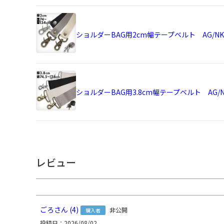
サ
内ポケット：高さ11cm、幅18cm ／ 外ポケット（前
イ
19.5cm、高さ最小16cm、幅25cm ／ 前面外側縦長ポケ
ズ
さ最小11cm、幅12.5cm ／ ＜持ち手＞ 幅2cm、高さ5
ショルダーBAG用2cm幅テープベルト AG/NK
詳
幅2cm、長さ約74～134cm（パーツ含む） ／ ＜重さ＞ コーデュ
細
（レコー）：340g（持ち手・ベルト含む）、MONTANA
ト含む） ／ ※外寸は口金を含みます。※内寸は口金を含
使
用
ショルダーBAG用3.8cm幅テープベルト AG/N
可
・
1.5cm幅1本線送り合皮ベルト NK/AG
能
・
ショルダーバッグ用1.5cm幅合皮ベルト - NK/AG
な
・
ショルダーBAG用2cm幅テープベルト AG/NK
ア
・
ショルダーBAG用3.8cm幅テープベルト AG/NK
イ
レビュー
テ
ム
＜コーデュラ(R) re/cor(TM)(レコー)＞ 表地：ポリエ
100％（※裏地の色は共通） ／ 口金：鉄（アンティーク
素
ダーベルト：ナイロン100％／ ショルダーベルトパーツ
ごろ
4
非公開
購入者
材
／ ＜MONTANA＞ 表地：ナイロン100％、裏地：ナイロ
投稿日
2026/08/02