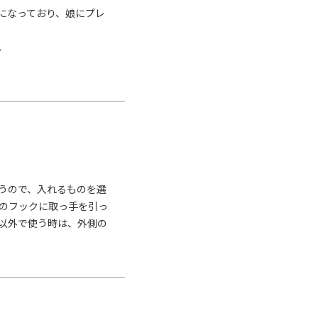
入れられます。がま口収納部
になっており、娘にプレ
見えて出し入れのしやすさ
あるのでスマホやアイコスな


にもなる便利な持ち手付き。
R）糸と再生PETのリサイクル糸
ックで作られています。さら
、防汚機能も兼ね備えてい
うので、入れるものを選
る糸を使用しています。ATY糸
のフックに取っ手を引っ
中の有名スポーツブランドに
以外で使う時は、外側の
地は、糸が持つランダムな濃
摩擦への強度も高く、また、