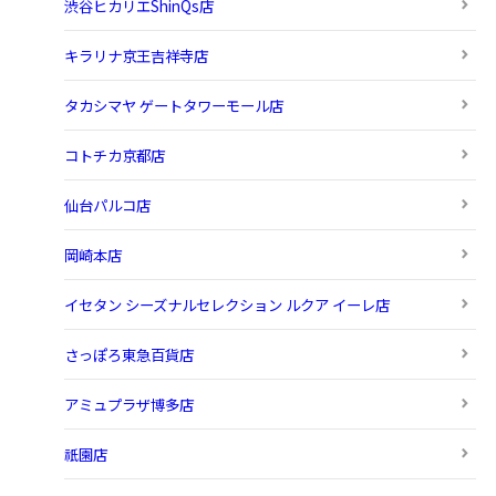
渋谷ヒカリエShinQs店
キラリナ京王吉祥寺店
タカシマヤ ゲートタワーモール店
コトチカ京都店
仙台パルコ店
岡崎本店
イセタン シーズナルセレクション ルクア イーレ店
さっぽろ東急百貨店
アミュプラザ博多店
祇園店