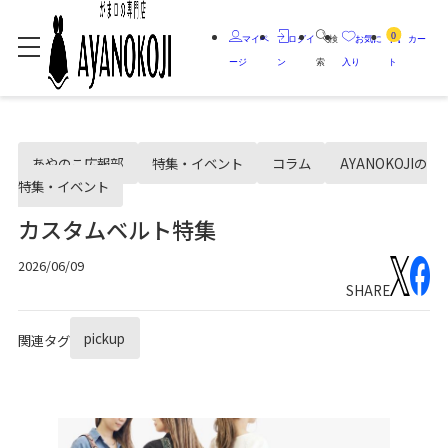
0
マイペ
ログイ
検
お気に
カー
ージ
ン
索
入り
ト
あやのこ広報部
特集・イベント
コラム
AYANOKOJIの
特集・イベント
カスタムベルト特集
2026/06/09
SHARE
pickup
関連タグ