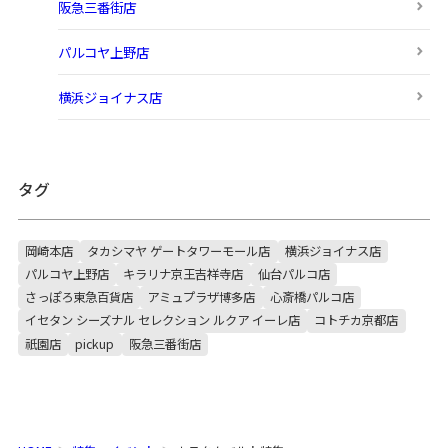
阪急三番街店
パルコヤ上野店
横浜ジョイナス店
タグ
岡崎本店
タカシマヤ ゲートタワーモール店
横浜ジョイナス店
パルコヤ上野店
キラリナ京王吉祥寺店
仙台パルコ店
さっぽろ東急百貨店
アミュプラザ博多店
心斎橋パルコ店
イセタン シーズナル セレクション ルクア イーレ店
コトチカ京都店
祇園店
pickup
阪急三番街店