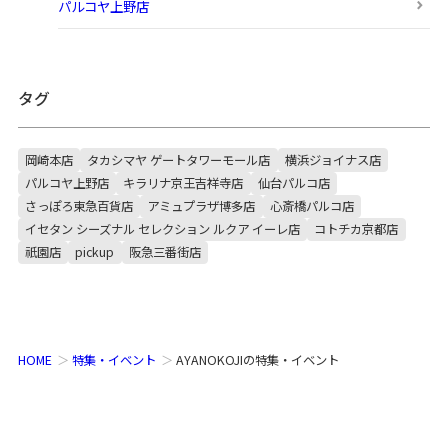
パルコヤ上野店
タグ
岡崎本店
タカシマヤ ゲートタワーモール店
横浜ジョイナス店
パルコヤ上野店
キラリナ京王吉祥寺店
仙台パルコ店
さっぽろ東急百貨店
アミュプラザ博多店
心斎橋パルコ店
イセタン シーズナル セレクション ルクア イーレ店
コトチカ京都店
祇園店
pickup
阪急三番街店
HOME
特集・イベント
AYANOKOJIの特集・イベント