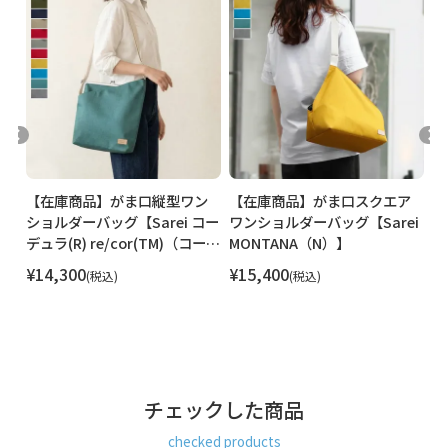
シ
【在庫商品】がま口縦型ワン
【在庫商品】がま口スクエア
【
エ
ショルダーバッグ【Sarei コー
ワンショルダーバッグ【Sarei
ワ
デュラ(R) re/cor(TM)（コーデ
MONTANA（N）】
コ
ュラレコー）・
r
¥
14,300
¥
15,400
¥
税込
税込
MONTANA（N）】
コ
チェックした商品
checked products