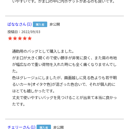
いやすいです。がま口の中に内ポケットがあるのも良いです。
がま口外ポケット内ポケット：高さ9.5cm、幅15cm
＜ショルダーベルト＞ 幅6.5～10.5cm、長さ88cm
＜重さ＞ 390g
ばなな
1
非公開
購入者
※商品サイズの表記はおおよその値となります。
投稿日
2022/09/03
※外寸は口金を含みます。
※内寸は口金を含みません。
通勤用のバッグとして購入しました。

素材
がま口が大きく開くので使い勝手が非常に良く、また肩の布地
＜袋＞
が幅広なので重い荷物を入れた時にも全く痛くなりませんでし
表地：ポリエステル100％（コーデュラ®）
た。

裏地：ナイロン100％（※裏地の色は共通）
＜口金＞ 鉄（アンティークゴールド）
色はグレージュにしましたが、画面越しに見る色よりも若干明
るいカーキ(オイタケ色)が混ざった色合いで、それが個人的に
製造
日本製（京都秀和がま口製作所）
はとても嬉しかったです。

丈夫で使いやすいバッグを見つけることが出来て本当に良かっ
お支払方法
クレジットカード
／コンビニ後払い／
たです。
Amazon Pay／楽天ペイ／PayPay
クレジットカード決済、Amazon Pay、PayPay、楽天ペイを
ご選択の場合、システムの都合上、商品発送前にご請求させ
チェリー
1
非公開
購入者