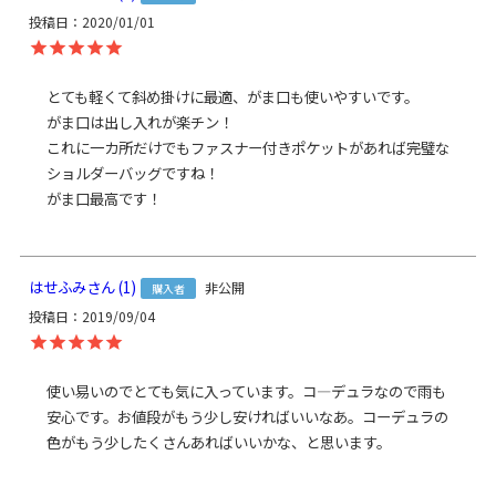
て頂く場合がございます。何卒ご了承下さいますようお願い
投稿日
2020/01/01
申し上げます。
規約に基づき返品、キャンセルもお受付でき
ます。
発送方法
とても軽くて斜め掛けに最適、がま口も使いやすいです。

ゆうパック：全国一律770円
日時指定可能
がま口は出し入れが楽チン！

※10,000円以上ご購入頂いた場合は送料無料になります。
これに一カ所だけでもファスナー付きポケットがあれば完璧な
ショルダーバッグですね！

商品説明
大きな荷物もザクザク収納、ラフに持てるショルダーバッ
グ。
立体的に膨らんだ外ポケットが付いており、シンプルな作り
で出し入れしやすい大きめバッグ。マザーズバッグとしても
おススメです。
はせふみ
1
非公開
購入者
メインの収納部にはB5サイズがすっぽり入ります。大きく開
投稿日
2019/09/04
く入り口で出し入れが楽々。入り口にはマグネットホックが
付いています。また、大小の内ポケットが付いているので小
物収納にも便利です。※A4はマグネットホックを留めない状
使い易いのでとても気に入っています。コ―デュラなので雨も
態で収納可能
安心です。お値段がもう少し安ければいいなあ。コーデュラの
色がもう少したくさんあればいいかな、と思います。
前面に付いている立体的ながま口ポケットにはA5サイズが収
納可能。がま口ポケットの中にもポケットが付いています。