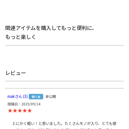
備考
CORDURA(R)は、耐久性に優れたファブリックに対するイン
ビスタ（INVISTA）社の登録商標です。
関連アイテムを購入してもっと便利に、
もっと楽しく
生地自体に撥水効果がありますが、水に濡れた際は必ず拭き
取ってください。
がま口部分に紙紐を使用しているため、がま口部分の水濡れ
にご注意ください。
※がま口はその特性上、荷物の大きさや重さで強い力が加わ
レビュー
ると口金が開きやすくなります。
あらかじめご了承ください。
サイズ詳細
＜本体＞
mak
3
非公開
購入者
外寸：高さ（ベルト含まず）37.3cm、（ベルト含む）
投稿日
2025/09/14
77cm、幅（最大）39.5cm、マチ12.3cm
内寸：高さ（ホック下まで）22cm（本体入口まで）25cm、
幅（本体入口）33cm（底面）28cm
本体内ポケット：高さ12cm、幅（大）11cm（小）6.5cm
とにかく軽い！と思いました。たくさんモノが入り、とても使
がま口外ポケット：高さ21cm、幅21.5cm