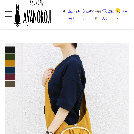
0
マイペ
ログイ
検
お気に
カー
ージ
ン
索
入り
ト