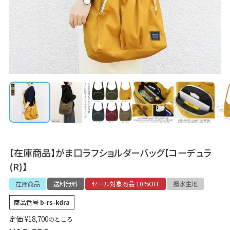
【在庫商品】がま口ラフショルダーバッグ【コーデュラ
(R)】
在庫商品
送料無料
セール対象商品 10%OFF
撥水生地
商品番号
b-rs-kdra
定価
¥
18,700
のところ