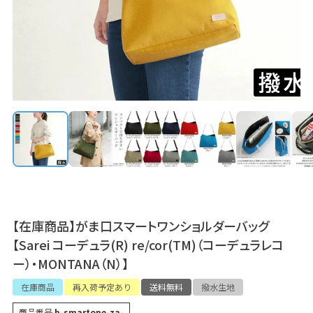
【在庫商品】がま口スマートワンショルダーバッグ
【Sarei コーデュラ(R) re/cor(TM)（コーデュラレコ
ー）・MONTANA（N）】
在庫商品
再入荷予定あり
送料無料
撥水生地
商品番号
b-smartone-za-