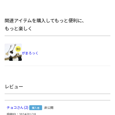
＞納期についてのご案内
関連アイテムを購入してもっと便利に、
備考
CORDURA(R)は、耐久性に優れたファブリックに対するイン
もっと楽しく
ビスタ（INVISTA）社の登録商標です。
テフロン(R)はデュポン社の登録商標です。
※撥水効果がありますが、水に濡れた際は必ず拭き取ってく
がまろっく
ださい。がま口部分に紙紐を使用しているため、がま口部分
の水濡れにご注意ください。※撥水効果はその特性上、使用
頻度と共に徐々に低下していきます。※商品の仕様や価格は
予告なく変更する場合があります。※がま口はその特性上、
荷物の大きさや重さで強い力が加わると口金が開きやすくな
ります。※内寸外寸ともに実寸で表記しています。※生地の
レビュー
種類によって表記のサイズと誤差が生じる場合があります。
※置いた状態で測っているので多少の誤差があります。※手
づくりのため個体差があります。※スマートフォンやモニタ
ー環境によって実際の色と異なって見える場合があります。
チョコ
2
非公開
あらかじめご了承ください。
購入者
投稿日
2024/01/18