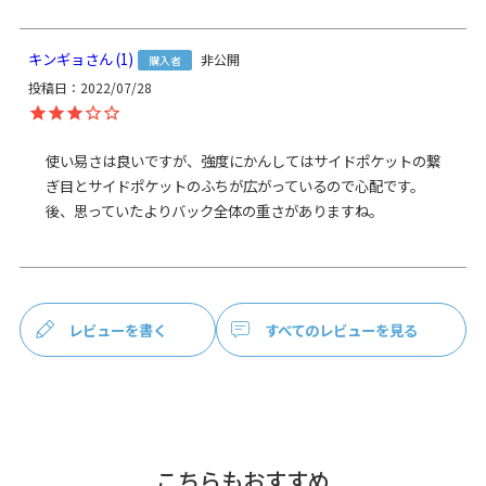
製造
日本製（京都秀和がま口製作所）
お支払方法
クレジットカード
／コンビニ後払い／
キンギョ
1
非公開
購入者
Amazon Pay／楽天ペイ／PayPay
投稿日
2022/07/28
クレジットカード決済、Amazon Pay、PayPay、楽天ペイを
ご選択の場合、システムの都合上、商品発送前にご請求させ
使い易さは良いですが、強度にかんしてはサイドポケットの繋
て頂く場合がございます。何卒ご了承下さいますようお願い
ぎ目とサイドポケットのふちが広がっているので心配です。

申し上げます。
規約に基づき返品、キャンセルもお受付でき
ます。
後、思っていたよりバック全体の重さがありますね。
発送方法
ゆうパック：全国一律770円
日時指定可能
※10,000円以上ご購入頂いた場合は送料無料になります。
レビューを書く
すべてのレビューを見る
商品説明
コンパクトで持ちやすい、ワンショルダーバッグ。
人気のスクエアワンショルダーバッグをコンパクトにしたが
ま口スマートワンショルダーバッグの登場です。
マチ幅が12cmと薄型なので、スッキリ持てます。A4サイズ
が入るほどの大きさはいらないけれど、お弁当やマイボトル
が入る容量が欲しい方にはおススメです。
こちらもおすすめ