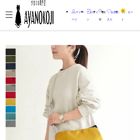
0
マイペ
ログイ
検
お気に
カー
ージ
ン
索
入り
ト