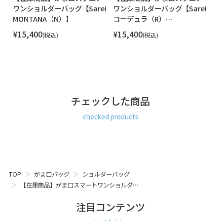
ーをご用意。
ei
ワンショルダーバッグ【Sarei
ワンショルダーバッグ【Sarei
シ
MONTANA（N）】
コーデュラ（R）
デ
MONTANA：特殊加工された強度の高いATYと呼ばれる糸を使
re/cor（TM）（コーデュラレ
ュ
¥
15,400
¥
15,400
¥
税込
税込
用しています。ATY糸は軽量で耐摩耗性が高く、速乾性にも
コー）】
M
優れており、世界中の有名スポーツブランドにも採用されて
います。ほんのり光沢感のあるナイロン生地は、糸が持つラ
ンダムな濃淡でほんのり色ムラ感があるのが特徴です。引き
裂けや摩擦への強度も高く、また、撥水機能もあります。
チェックした商品
斜め掛け バッグ コンパクト ショルダー バッグ かばん 鞄 カ
バン レディース メンズ ユニセックス カジュアル オール シー
checked products
ズン はっ水 お出かけ 散歩 旅行 おすすめ 女性が 喜ぶ 喜ばれ
る プレゼント もらって 嬉しい ちょっと 良いもの いいもの
ギフト おすすめ 日本製 京都 ガマグチ がまぐち
TOP
がま口バッグ
ショルダーバッグ
【在庫商品】がま口スマートワンショルダ…
注目コンテンツ