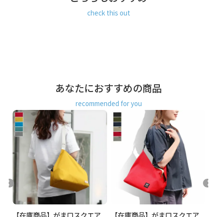
POINT
・スッキリマチ幅＆3層構造で小分け収納。
check this out
がま口収納部を挟んだ両側にはB5が入る外ポケットがありま
す。外ポケットは両サイドが浅くならないようになってお
り、また、マグネットホックが付いているので、中の物が落
ちにくく、安心です。※B5はマグネットホックを留めない状
態で収納可能
ガバッと大きく開くがま口で中が見やすく、長財布や500ml
のペットボトルも楽々収納。お弁当も入るマチの大きさなの
あなたにおすすめの商品
で通勤・通学にもオススメ。前面側には内ポケットが付いて
います。
recommended for you
・ショルダー紐の長さで2スタイル。
ショルダー紐を短めに調節するとサッと肩掛け、長めに調節
するとカジュアルなスタイルにも合わせやすい、斜め掛けに
もできます。
MATERIAL
コーデュラ(R) re/cor(TM)（レコー）:コーデュラ（R）糸と再
生PETのリサイクル糸をミックスした、軽量で堅牢度に優れ
たエコなファブリックで作られています。さらにテフロン
（R）加工が施されているので、高性能の撥水、防汚機能も
兼ね備えています。カジュアルにオールシーズン使えるカラ
ア
【在庫商品】がま口スクエア
【在庫商品】がま口スクエア
【