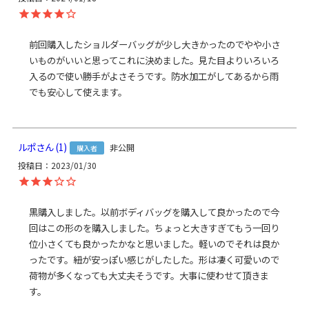
サイズ詳細
【本体】外寸：高さ23.5cm、幅36cm、マチ12cm ／ 内寸：
高さ（最大）18.5cm、幅29.5cm ／ 内ポケット：高さ
11.5cm、幅18cm ／ 外ポケット：高さ（マグネットホックま
前回購入したショルダーバッグが少し大きかったのでやや小さ
で）15.5cm（最大）20cm（最小）14cm、幅29cm ／ 【シ
いものがいいと思ってこれに決めました。見た目よりいろいろ
ョルダーベルト】 幅3cm、長さ約66.5～122cm（パーツ含
入るので使い勝手がよさそうです。防水加工がしてあるから雨
む） ／ 【重さ】＜コーデュラ(R) re/cor(TM)（レコー）＞
440g ＜MONTANA＞450g（ベルト含む） ／ ※外寸は口金を
でも安心して使えます。
含みます。※内寸は口金を含みません。
使用可能なア
・
がまろっく
イテム
ルポ
1
非公開
購入者
投稿日
2023/01/30
素材
【本体】＜コーデュラ(R) re/cor(TM)(レコー)＞ 表地：ポリエ
ステル100％、裏地：ナイロン100％（※裏地の色は共通）
／ 口金：鉄（アンティークゴールド） ／ ショルダーベル
黒購入しました。以前ボディバッグを購入して良かったので今
ト：PPテープ（ポリプロピレン）、ショルダーベルトパー
回はこの形のを購入しました。ちょっと大きすぎてもう一回り
ツ：亜鉛合金・鉄（アンティークゴールド） ／ ＜MONTANA
位小さくても良かったかなと思いました。軽いのでそれは良か
＞ 表地：ポリエステル100％、裏地：ナイロン100％（※裏
地の色は共通） ／ 革部分：牛革 ／ 口金：鉄（シルバー） ／
ったです。紐が安っぽい感じがしたした。形は凄く可愛いので
ショルダーベルト：ナイロン100%、ショルダーベルトパー
荷物が多くなっても大丈夫そうです。大事に使わせて頂きま
ツ：亜鉛合金・鉄（シルバー）
す。