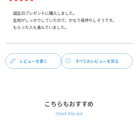
ゆうパケット：全国一律330円
2個まで
なら発送可
能
誕生日プレゼントに購入しました。

ゆうパック：全国一律770円
日時指定可能
生地がしっかりしていたので、かなり長持ちしそうです。

（※10,000円以上ご購入頂いた場合は送料無料にな
もらった人も喜んでいました。
ります。）
商品説明
通帳入れにもぴったり、お札を折らずに収納できるポーチ。
スッキリ薄型でお財布のように使える6寸がま口平ポーチで
す。
レビューを書く
すべてのレビューを見る
内側にはカードポケットが2個付いているので、銀行へ行く
時に必要な通帳、印鑑、カードや現金などをひとまとめにし
たり、通院に必要な診察券と現金を一緒に入れたりと、必要
な物をまとめて収納できます。
SERIES & MATERIAL
テフロン加工による撥水・防汚機能があり、マットな生地感
こちらもおすすめ
でユニセックスに活躍します。
check this out
STAFF VOICE
ありそうでなかった、薄いマチ幅のポーチです。通帳が4冊ほ
ど入るマチ幅で、通帳とカードを入れて銀行へ行き、引き落
とした現金もそのまま入れられるので便利です。小物収納用