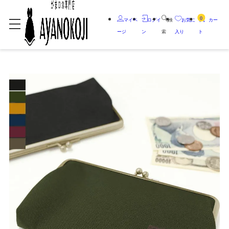
0
マイペ
ログイ
検
お気に
カー
ージ
ン
索
入り
ト