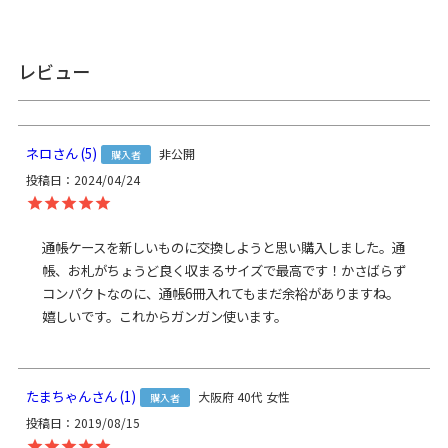
ため個体差があります。※スマートフォンやモニター環境に
よって実際の色と異なって見える場合があります。
あらかじめご了承ください。
レビュー
サイズ詳細
＜本体＞ 外寸：高さ12.5cm、幅20cm、マチ2cm ／ 内寸：
高さ11cm、幅16.5cm ／ 内ポケット（上段）：高さ5cm、幅
9.5cm ／ 内ポケット（下段）：高さ4.5cm、幅9.5cm ／ ＜重
ネロ
5
非公開
購入者
さ＞ 70ｇ ／ ※外寸は口金を含みます。※内寸は口金を含み
ません。
投稿日
2024/04/24
素材
＜本体＞ 表地：ポリエステル100％、裏地：ナイロン100％
／ 口金：鉄（アンティークゴールド）
通帳ケースを新しいものに交換しようと思い購入しました。通
帳、お札がちょうど良く収まるサイズで最高です！かさばらず
製造
日本製（京都秀和がま口製作所）
コンパクトなのに、通帳6冊入れてもまだ余裕がありますね。
お支払方法
クレジットカード
／コンビニ後払い／
嬉しいです。これからガンガン使います。
Amazon Pay／楽天ペイ／PayPay
クレジットカード決済、Amazon Pay、PayPay、楽天ペイを
ご選択の場合、システムの都合上、商品発送前に請求させて
いただく場合があります。何卒ご了承ください。
規約に基づ
たまちゃん
1
大阪府
40代
女性
購入者
き返品、キャンセルもお受付できます。
投稿日
2019/08/15
発送方法