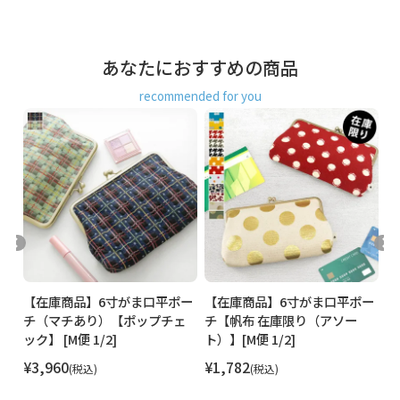
のポーチとしても、スリムなのでバッグの中でもかさ張ら
ず、スッと出し入れできるので重宝します。
母の日のギフトやちょっとしたプレゼントにもおすすめで
あなたにおすすめの商品
す。
recommended for you
ー
【在庫商品】6寸がま口平ポー
【在庫商品】6寸がま口平ポー
【
チ（マチあり）【ポップチェ
チ【帆布 在庫限り（アソー
シ
ック】 [M便 1/2]
ト）】[M便 1/2]
レ
¥
3,960
¥
1,782
¥
税込
税込