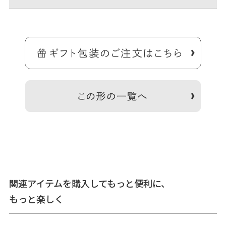
＞納期についてのご案内
備考
CORDURA(R)は、耐久性に優れたファブリックに対するイン
ビスタ（INVISTA）社の登録商標です。
※撥水効果がありますが、水に濡れた際は必ず拭き取ってく
ださい。がま口部分に紙紐を使用しているため、がま口部分
の水濡れにご注意ください。※商品の仕様や価格は予告なく
関連アイテムを購入してもっと便利に、
変更する場合があります。※がま口はその特性上、荷物の大
きさや重さで強い力が加わると口金が開きやすくなります。
もっと楽しく
※内寸外寸ともに実寸で表記しています。※生地の種類によ
って表記のサイズと誤差が生じる場合があります。※置いた
状態で測っているので多少の誤差があります。※手づくりの