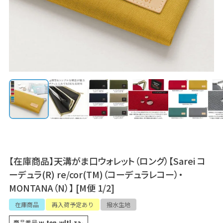
【在庫商品】天溝がま口ウォレット（ロング）【Sarei コ
ーデュラ(R) re/cor(TM)（コーデュラレコー）・
MONTANA（N）】 [M便 1/2]
在庫商品
再入荷予定あり
撥水生地
商品番号
w-ten-wltl-za-