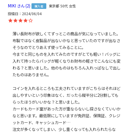
MIKI
2
える収納力です。
東京都
50代
女性
購入者
真ん中の小銭入れの底部は斜めになっているので、小銭が奥まで入
投稿日
2024/06/04
り込まず、手前に集まりやすくなっています。また、がま口を閉じ
商
ると、口金が小銭入れの蓋代わりになり、小銭が財布の中でバラバ
品
ラになるのを防いでくれます。
薄い長財布が欲しくてずっとこの商品が気になっていました。
説
布製ではなく皮製品が出ないかなと思っていたのですが出なさ
明
SERIES
そうなのでとりあえず使ってみることに。

＜コーデュラ(R) re/cor(TM)(レコー)＞コーデュラ（R）糸と再生
今までと同じものを入れてみたのですがとても軽い！バッグに
PETのリサイクル糸をミックスした、軽量で堅牢度に優れたエコな
入れて持ったらバッグが軽くなりお財布の軽さでこんなにも変
ファブリックで作られています。さらにテフロン（R）加工が施され
わる？と思いました。他のものはもちろん入れっぱなしで出し
ているので、高性能の撥水、防汚機能も兼ね備えています。
たものはありません。

＜MONTANA＞特殊加工された強度の高いATYと呼ばれる糸を使用
しています。ATY糸は軽量で耐摩耗性が高く、速乾性にも優れてお
コインを入れるところも工夫されていますがこちらはそれほど
り、世界中の有名スポーツブランドにも採用されています。ほんの
出しやすいという印象はなく、だったら縦半分に2分割しても
り光沢感のあるナイロン生地は、糸が持つランダムな濃淡でほんの
らったほうがいいかな？と思いました。

り色ムラ感があるのが特徴です。引き裂けや摩擦への強度も高く、
カードもカード室があった方が重ならないし探さなくていいか
また、撥水機能もあります。
なと思います。最低限にしていますが免許証、保険証、クレジ
ットカード、キャッシュカード…

注文が多くなってしまい、少し重くなっても入れられたらな