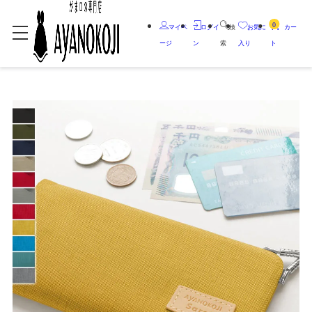
0
マイペ
ログイ
検
お気に
カー
ージ
ン
索
入り
ト