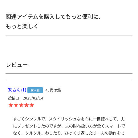
備
ご注意ください。※撥水効果はその特性上、使用頻度と共に徐々に
考
低下していきます。※商品の仕様や価格は予告なく変更する場合が
関連アイテムを購入してもっと便利に、
あります。※がま口はその特性上、荷物の大きさや重さで強い力が
もっと楽しく
加わると口金が開きやすくなります。※内寸外寸ともに実寸で表記
しています。※生地の種類によって表記のサイズと誤差が生じる場
合があります。※置いた状態で測っているので多少の誤差がありま
す。※手づくりのため個体差があります。※スマートフォンやモニ
ター環境によって実際の色と異なって見える場合があります。
あらかじめご了承ください。
レビュー
サ
イ
＜本体＞ 外寸：高さ10.5cm、幅20cm ／ 内寸：高さ9cm、幅17.5cm
ズ
／ 小銭ポケット：高さ最大7.5cm、高さ最小5.5cm、幅16cm ／ ＜重
詳
さ＞ 75g ／ ※外寸は口金を含みます。※内寸は口金を含みません。
38
1
40代
女性
購入者
細
投稿日
2025/02/14
＜コーデュラ(R) re/cor(TM)(レコー)＞ 表地：ポリエステル100％、
裏地：ナイロン100％（※裏地の色は共通） ／ 口金：鉄（アンティ
素
ークゴールド） ＜MONTANA＞ 表地：ナイロン100％、裏地：ナイ
すごくシンプルで、スタイリッシュな財布に一目惚れして、夫
材
ロン100％（※裏地の色は共通） ／ 革部分：牛革 ／ 口金：鉄（シル
にプレゼントしたのですが、夫の財布扱い方が全くスマートで
バー）
なく、クルクルまわしたり、ひっくり返したり‥夫の動作をじ