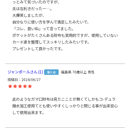
製
っとみて気づいたのですが、

日本製（京都秀和がま口製作所）
造
夫は左利きだったー‥。

クレジットカード
／コンビニ後払い／Amazon
大爆笑しましたが、

お
Pay／楽天ペイ／PayPay
自分なりに使い方を学んで満足したみたいで、

支
クレジットカード決済、Amazon Pay、PayPay、楽天ペイをご選択
「コレ、良いね」って言ってました。

払
の場合、システムの都合上、商品発送前に請求させていただく場合
ポケットがたくさんある財布も実用的ですが、使用していない
方
があります。何卒ご了承ください。
規約に基づき返品、キャンセル
カード達を整理してスッキリしたみたいです。

法
もお受付できます。
発
ゆうパケット：全国一律330円
2個まで
なら発送可能
送
ゆうパック：全国一律770円
日時指定可能（※10,000円以上
方
ジャンポール
1
ご購入頂いた場合は送料無料になります。）
福島県
70歳以上
男性
購入者
法
投稿日
2024/06/27
超薄型＆シンプルな構造が魅力、ザクっと入れてもOKな長財布。
厚みがなく、フラットなタイプの長財布ですが、実は3部屋に分かれ
ているなど、見た目以上に実用的。たくさん入れても膨らみが気に
此のようなガマ口財布は見たこことが無くてしかもコ-デュラ
ならず薄型のビジネスバッグにも、スッと収納OK。
撥水加工使用てとも使いやすくしっかりと閉じる事が出来安心
真ん中の袋状の小銭入れが仕切りになり、3部屋になっています。シ
して使用出来ます。
ンプルな作りですが、お札・小銭・カード類などを分けられます。
カード類12枚、お札15枚、小銭30枚を入れても、見た目のスマート
さはあまり変わりません。普段使いにも、サブのお財布としても使