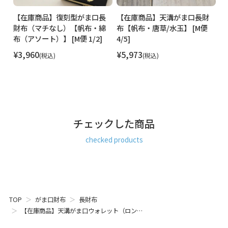
長
【在庫商品】復刻型がま口長
【在庫商品】天溝がま口長財
【
唐
財布（マチなし）【帆布・綿
布【帆布・唐草/水玉】 [M便
布
布（アソート）】 [M便 1/2]
4/5]
[M
¥
3,960
¥
5,973
¥
税込
税込
チェックした商品
checked products
TOP
がま口財布
長財布
【在庫商品】天溝がま口ウォレット（ロン…