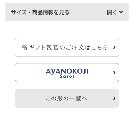
サイズ・商品情報を見る
＞納期についてのご案内
CORDURA(R)は、耐久性に優れたファブリックに対するインビスタ
（INVISTA）社の登録商標です。
テフロン(R)はデュポン社の登録商標です。
※撥水効果がありますが、水に濡れた際は必ず拭き取ってくださ
い。がま口部分に紙紐を使用しているため、がま口部分の水濡れに