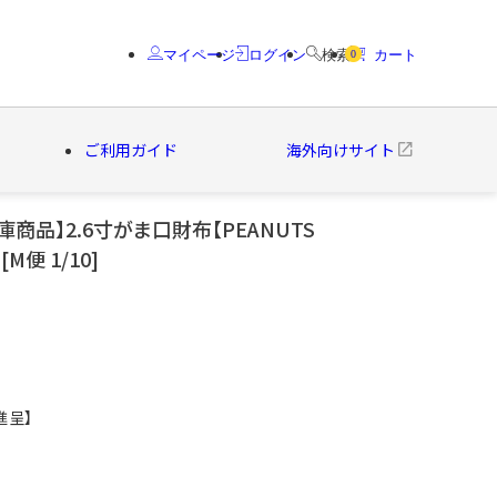
マイページ
ログイン
検索
カート
0
ご利用ガイド
海外向けサイト
庫商品】2.6寸がま口財布【PEANUTS
[M便 1/10]
クター
ブランド
進呈】