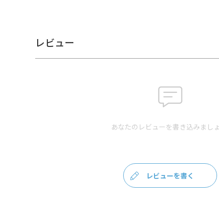
素
＜本体＞ 表地：10号帆布（綿100％）、裏地：レーヨン1
材
ー）
製
日本製（京都秀和がま口製作所）
造
レビュー
お
クレジットカード
／コンビニ後払い／Am
支
PayPay
払
クレジットカード決済、Amazon Pay、PayPay、楽
方
の都合上、商品発送前に請求させていただく場合があり
法
規約に基づき返品、キャンセルもお受付できます。
発
ゆうパケット：全国一律330円
10個まで
なら発送
送
ゆうパック：全国一律770円
日時指定可能（※10
あなたのレビューを書き込みましょ
方
合は送料無料になります。）
法
手のひらに収まる位の、少し小さめサイズの2.6寸がま口
膨らみのある定番の形で、小銭はもちろん、お薬入れやア
レビューを書く
ょうど良いサイズ感。
商
コインパーキングでの清算や自動販売機など、いざとい
品
説
生地説明