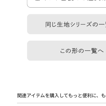
＞納期についてのご案内
※生地の裁断により柄の出方は一点一点異なります。柄
ん。※商品の仕様や価格は予告なく変更する場合があり
上、荷物の大きさや重さで強い力が加わると口金が開き
備
ともに実寸で表記しています。※生地の種類によって表
考
合があります。※置いた状態で測っているので多少の誤差
ため個体差があります。※スマートフォンやモニター環
て見える場合があります。
あらかじめご了承ください。
サ
イ
＜本体＞ 外寸：高さ9cm、幅9.5cm ／ 内寸：高さ7.5cm、
ズ
／ ※外寸は口金を含みます。※内寸は口金を含みません
関連アイテムを購入してもっと便利に、
も
詳
細