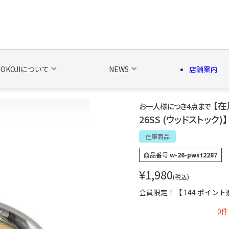
NOKOJIについて
NEWS
店舗案内
【在
お一人様につき4点まで
26SS (ウッドストック)】 
の他の雑貨
ベルト・関連商品
新商品
シーズン品
キャラ
在庫商品
商品番号
w-26-pwst2287
¥
1,980
税込
会員限定！【
144
ポイント
0