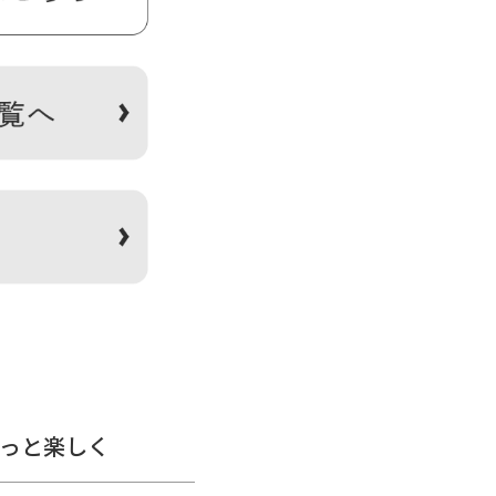
の指定は受け付けておりませ
ます。※がま口はその特性
やすくなります。※内寸外寸
記のサイズと誤差が生じる場
があります。※手づくりの
境によって実際の色と異なっ
幅6.5cm ／ ＜重さ＞ 30g
。
っと楽しく