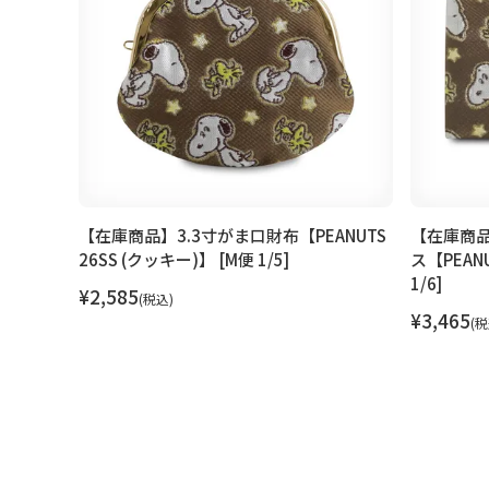
（マチあ
【在庫商品】3.3寸がま口財布【PEANUTS
【在庫商
トック)】
26SS (クッキー)】 [M便 1/5]
ス【PEANU
1/6]
¥
2,585
税込
¥
3,465
税