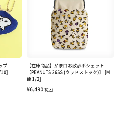
ップ
【在庫商品】がま口お散歩ポシェット
【在庫
10]
【PEANUTS 26SS (ウッドストック)】 [M
【PEANU
便 1/2]
¥
1,980
¥
6,490
税込