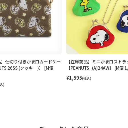
品】仕切り付きがま口カードケー
【在庫商品】ミニがま口ストラ
TS 26SS (クッキー)】 [M便
【PEANUTS_(A)24AW】 [M便 1/
¥
1,595
税込
込