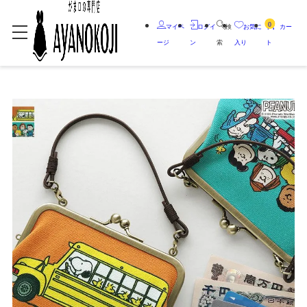
0
マイペ
ログイ
検
お気に
カー
ージ
ン
索
入り
ト