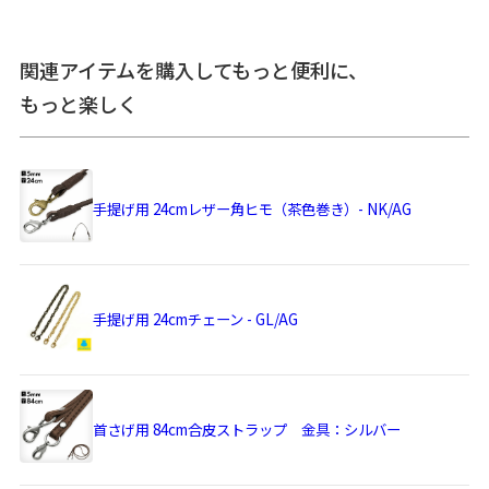
誤差があります。※手づくりのため個体差があります。
あらかじめご了承ください。
関連アイテムを購入してもっと便利に、
サイズ詳細
＜本体＞外寸：高さ10.5cm、幅13.5cm ／ 内寸：高さ9cm、
もっと楽しく
幅11cm ／ 内ポケット：高さ7.5cm、幅11cm ／ ＜持ち手＞
幅5mm、長さ約24cm（パーツ含む） ／ ＜重さ＞ 65g（持ち
手含む） ／ ※外寸は口金を含みます。※内寸は口金を含みま
せん。
使用可能なア
・
手提げ用 24cmレザー角ヒモ（茶色巻き）- NK/AG
手提げ用 24cmレザー角ヒモ（茶色巻き）- NK/AG
イテム
・
手提げ用 24cmチェーン - GL/AG
・
首さげ用 84cm合皮ストラップ 金具：シルバー
素材
表地：綿100％、裏地：レーヨン100％（※裏地の色は共通）
／ 持ち手：牛革 ／ 持ち手パーツ：真鍮・鉄（アンティーク
手提げ用 24cmチェーン - GL/AG
ゴールド） ／ 口金：鉄（アンティークゴールド）
製造
日本製（京都秀和がま口製作所）
お支払方法
クレジットカード
／コンビニ後払い／
首さげ用 84cm合皮ストラップ 金具：シルバー
Amazon Pay／楽天ペイ／PayPay
クレジットカード決済、Amazon Pay、PayPay、楽天ペイを