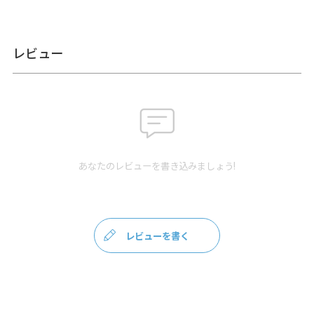
ご選択の場合、システムの都合上、商品発送前にご請求させ
て頂く場合がございます。何卒ご了承下さいますようお願い
申し上げます。
規約に基づき返品、キャンセルもお受付でき
レビュー
ます。
発送方法
ゆうパケット：全国一律330円
4個まで
なら発送可
能
ゆうパック：全国一律770円
日時指定可能
※10,000円以上ご購入頂いた場合は送料無料になります。
商品説明
二つ折りのお札が入る、持ち手付きのコンパクトなお財布。
あなたのレビューを書き込みましょう!
2つ折りのお札やカードが入るサイズ感。内ポケットが付い
ているので、小銭やレシートなどを分けて収納できます。
家計用や旅行用、小さなバッグの時用のサブのお財布として
もピッタリ。通勤・通学時のパスケースとしてもおすすめ
な、持ちやすくて使いやすい、コンパクトなお財布です。
レビューを書く