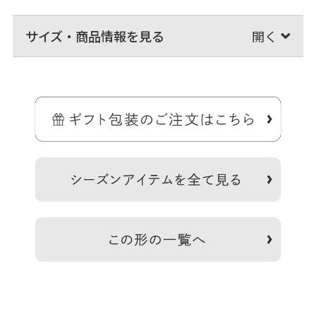
サイズ・商品情報を見る
＞納期についてのご案内
備考
※生地の裁断により柄の出方は一点一点異なります。柄の指
定は受け付けておりません。
※商品の仕様や価格は予告なく変更する場合があります。※
がま口はその特性上、荷物の大きさや重さで強い力が加わる
と口金が開きやすくなります。※内寸外寸ともに実寸で表記
しています。※生地の種類によって表記のサイズと誤差が生
じる場合があります。※置いた状態で測っているので多少の