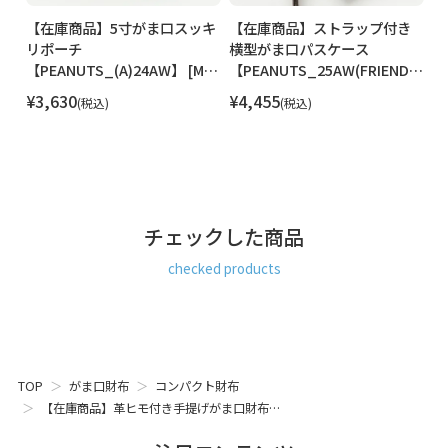
イ
【在庫商品】5寸がま口スッキ
【在庫商品】ストラップ付き
【
リポーチ
横型がま口パスケース
ョ
ガー
【PEANUTS_(A)24AW】 [M便
【PEANUTS_25AW(FRIENDS)
【
1/2]
】[M便 1/4]
】
¥
3,630
¥
4,455
¥
税込
税込
チェックした商品
checked products
TOP
がま口財布
コンパクト財布
【在庫商品】革ヒモ付き手提げがま口財布…