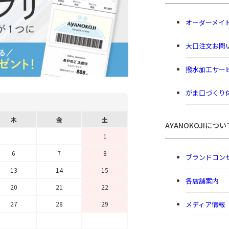
オーダーメイ
大口注文お問
撥水加工サー
がま口づくり
木
金
土
AYANOKOJIについ
1
6
7
8
ブランドコン
13
14
15
各店舗案内
20
21
22
メディア情報
27
28
29