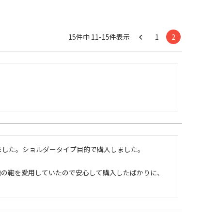
15
件中
11
-
15
件表示
1
2
した。ショルダータイプ目的で購入しました。

他の鞄を愛用していたので安心して購入したばかりに、