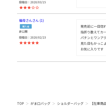
投稿日
2020/03/15
福母さん
1
発売前に一目惚れ
購入者
非公開
指折り数えてカー
投稿日
2020/02/23
パチンとワンア
見た目もかっこ
お気に入りです
TOP
がま口バッグ
ショルダーバッグ
【在庫商