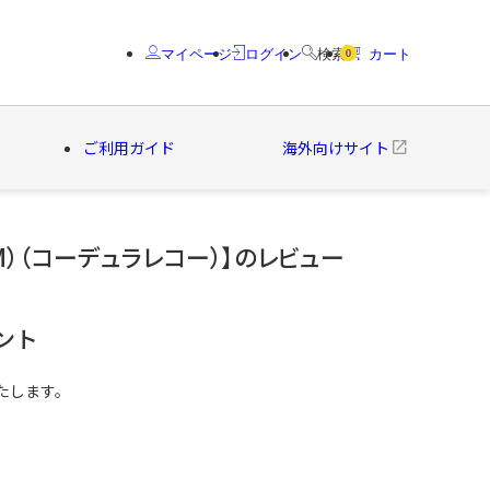
マイページ
ログイン
検索
カート
0
ご利用ガイド
海外向けサイト
TM）（コーデュラレコー）】のレビュー
クター
ブランド
ント
たします。