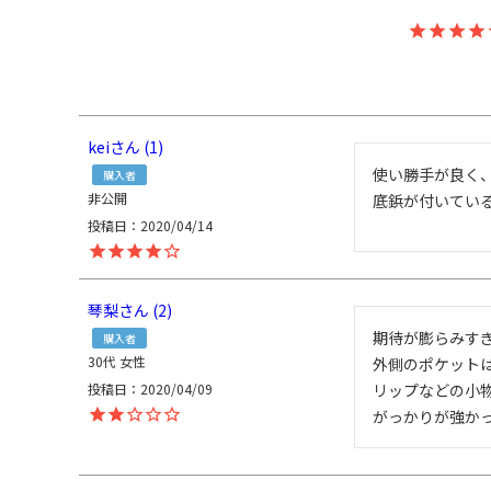
kei
1
使い勝手が良く、
購入者
非公開
底鋲が付いてい
投稿日
2020/04/14
琴梨
2
期待が膨らみす
購入者
30代
女性
外側のポケットは
投稿日
2020/04/09
リップなどの小