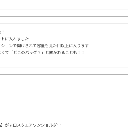
！

トに入れました

クションで開けられて容量も見た目以上に入ります

よくて「どこのバッグ？」と聞かれることも！！

品】がま口スクエアワンショルダ…