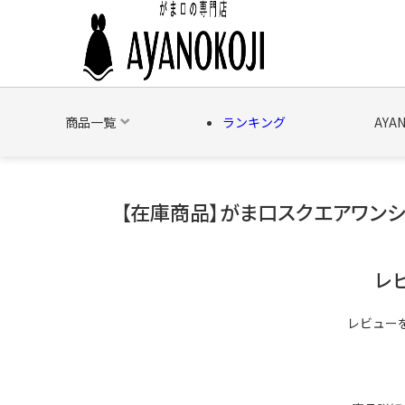
商品一覧
ランキング
AYA
【在庫商品】がま口スクエアワンショル
バッグ
財布
ポーチ
文具
日用雑貨
そ
レ
レビュー