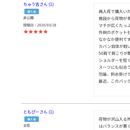
ちゅう吉
1
再入荷で購入いた
購入者
非公開
普段から荷物が多
投稿日
2020/03/28
マチが広くたっぷ
外側のポケットも
なかなか便利です
カバン自体が軽い
50肩で肩こりが酷
ショルダーを短く
スーツにも似合う
勿論、斜め掛けで
最近、このバッグ
ともぴー
1
荷物が沢山入る
購入者
女性
はバランスが悪