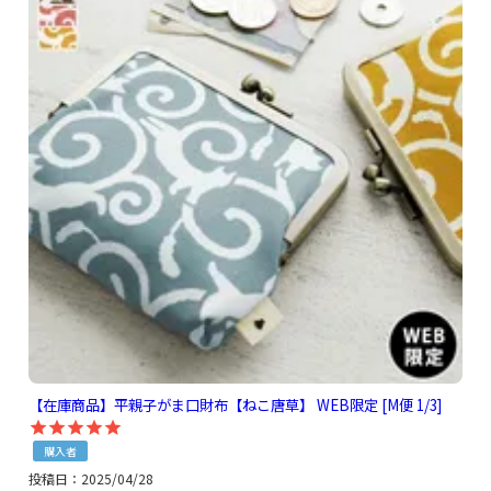
【在庫商品】平親子がま口財布【ねこ唐草】 WEB限定 [M便 1/3]
購入者
投稿日
2025/04/28