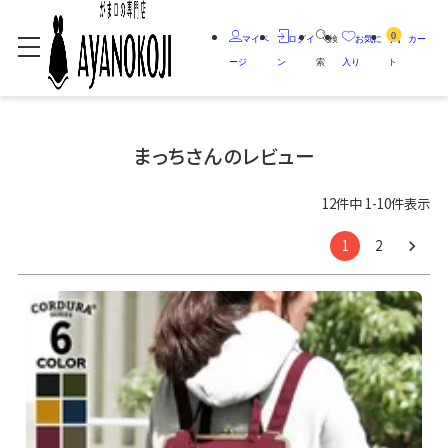
0
マイペ
ログイ
検
お気に
カー
ージ
ン
索
入り
ト
まっちさんのレビュー
12
件中
1
-
10
件表示
1
2