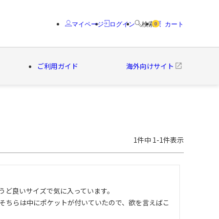
マイページ
ログイン
検索
カート
0
ご利用ガイド
海外向けサイト
クター
ブランド
1
件中
1
-
1
件表示
うど良いサイズで気に入っています。

そちらは中にポケットが付いていたので、欲を言えばこ