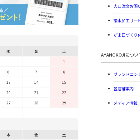
大口注文お問
撥水加工サー
がま口づくり
木
金
土
AYANOKOJIについ
1
6
7
8
ブランドコン
13
14
15
各店舗案内
20
21
22
メディア情報
27
28
29
木
金
土