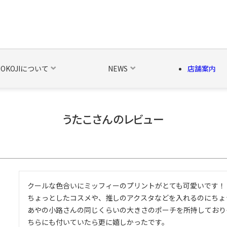
NOKOJIについて
NEWS
店舗案内
うたこさんのレビュー
の他の雑貨
ベルト・関連商品
新商品
シーズン品
キャラ
クールな色合いにミッフィーのプリントがとても可愛いです！

ちょっとしたコスメや、推しのアクスタなどを入れるのにちょ
あやの小路さんの同じくらいの大きさのポーチを所持しており
ちらにも付いていたら更に嬉しかったです。