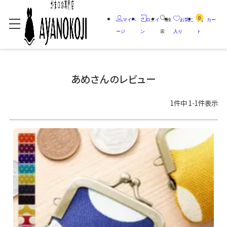
0
マイペ
ログイ
検
お気に
カー
ージ
ン
索
入り
ト
あめさんのレビュー
1
件中
1
-
1
件表示