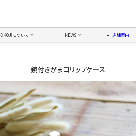
NOKOJIについて
NEWS
店舗案内
の他の雑貨
ベルト・関連商品
新商品
シーズン品
キャラ
鏡付きがま口リップケース