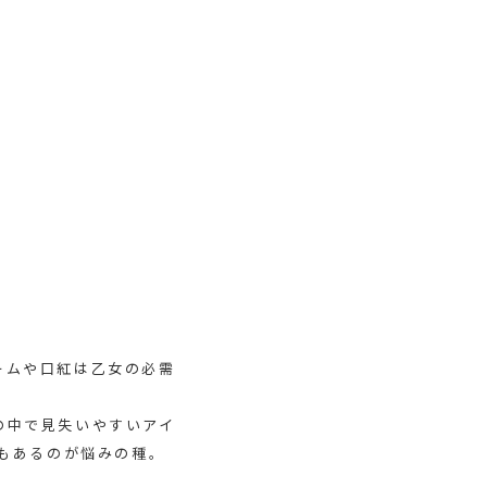
ームや口紅は乙女の必需
の中で見失いやすいアイ
でもあるのが悩みの種。