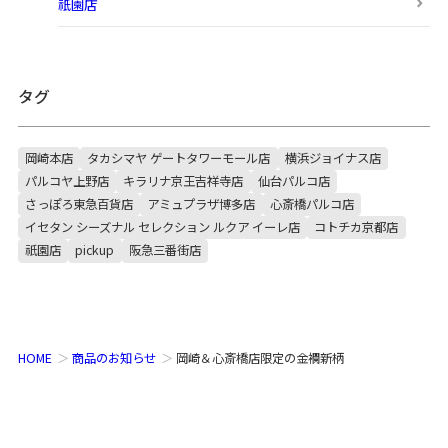
祇園店
タグ
岡崎本店
タカシマヤ ゲートタワーモール店
横浜ジョイナス店
パルコヤ上野店
キラリナ京王吉祥寺店
仙台パルコ店
さっぽろ東急百貨店
アミュプラザ博多店
心斎橋パルコ店
イセタン シーズナル セレクション ルクア イーレ店
コトチカ京都店
祇園店
pickup
阪急三番街店
HOME
商品のお知らせ
岡崎＆心斎橋店限定の金襴新柄