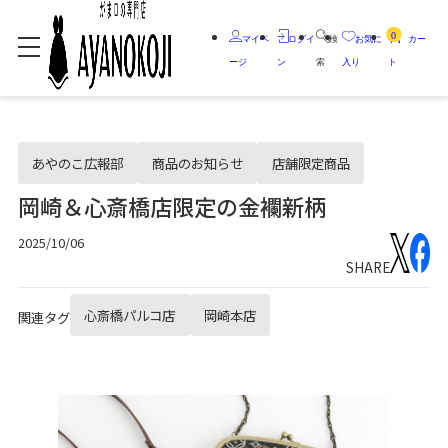
0
マイペ
ログイ
検
お気に
カー
ージ
ン
索
入り
ト
あやのこ広報部
商品のお知らせ
店舗限定商品
岡崎＆心斎橋店限定の金襴新柄
2025/10/06
SHARE
心斎橋パルコ店
岡崎本店
関連タグ