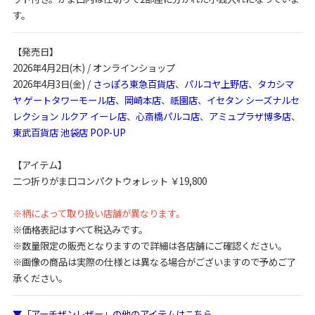
す。
【発売日】
2026年4月2日(木) / オンラインショップ
2026年4月3日(金) /
さっぽろ東急百貨店
、
パルコヤ上野店
、
タカシマ
ヤ ゲートタワーモール店
、
岡崎本店
、
祇園店
、
イセタン シーズナルセ
レクション ルクア イーレ店
、
心斎橋パルコ店
、
アミュプラザ博多店
、
東武百貨店 池袋店 POP-UP
【アイテム】
二つ折りがま口コンパクトウォレット ￥19,800
※柄によって取り扱い店舗が異なります。
※価格表記はすべて税込みです。
※数量限定の販売となりますので詳細は各店舗にご確認ください。
※画像の商品は実際の仕様とは異なる場合がございますので予めご了
承ください。
▼「アーチザンレザー」の他のアイテムはこちら