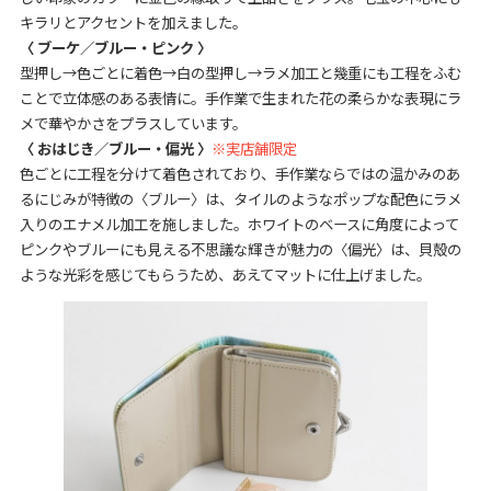
キラリとアクセントを加えました。
〈 ブーケ／ブルー・ピンク 〉
型押し→色ごとに着色→白の型押し→ラメ加工と幾重にも工程をふむ
ことで立体感のある表情に。手作業で生まれた花の柔らかな表現にラ
メで華やかさをプラスしています。
〈 おはじき／ブルー・偏光 〉
※実店舗限定
色ごとに工程を分けて着色されており、手作業ならではの温かみのあ
るにじみが特徴の〈ブルー〉は、タイルのようなポップな配色にラメ
入りのエナメル加工を施しました。ホワイトのベースに角度によって
ピンクやブルーにも見える不思議な輝きが魅力の〈偏光〉は、貝殻の
ような光彩を感じてもらうため、あえてマットに仕上げました。