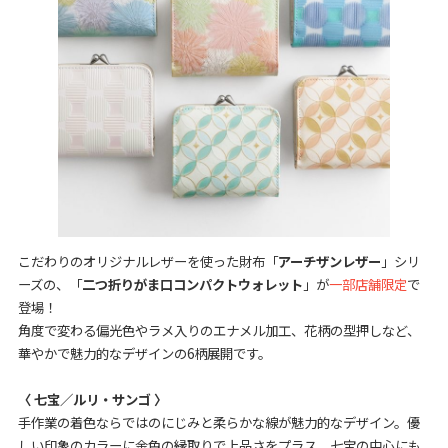
こだわりのオリジナルレザーを使った財布「
アーチザンレザー
」シリ
ーズの、「
二つ折りがま口コンパクトウォレット
」が
一部店舗限定
で
登場！
角度で変わる偏光色やラメ入りのエナメル加工、花柄の型押しなど、
華やかで魅力的なデザインの6柄展開です。
〈 七宝／ルリ・サンゴ 〉
手作業の着色ならではのにじみと柔らかな線が魅力的なデザイン。優
しい印象のカラーに金色の縁取りで上品さをプラス。七宝の中心にも