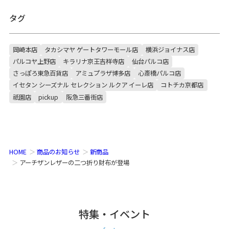
タグ
岡崎本店
タカシマヤ ゲートタワーモール店
横浜ジョイナス店
パルコヤ上野店
キラリナ京王吉祥寺店
仙台パルコ店
さっぽろ東急百貨店
アミュプラザ博多店
心斎橋パルコ店
イセタン シーズナル セレクション ルクア イーレ店
コトチカ京都店
祇園店
pickup
阪急三番街店
HOME
商品のお知らせ
新商品
アーチザンレザーの二つ折り財布が登場
特集・イベント