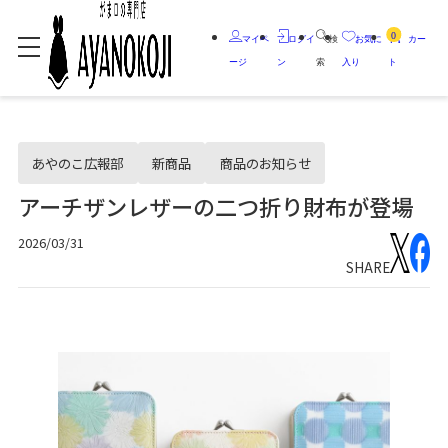
0
マイペ
ログイ
検
お気に
カー
ージ
ン
索
入り
ト
あやのこ広報部
新商品
商品のお知らせ
アーチザンレザーの二つ折り財布が登場
2026/03/31
SHARE