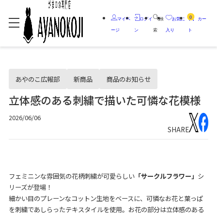
0
マイペ
ログイ
検
お気に
カー
ージ
ン
索
入り
ト
あやのこ広報部
新商品
商品のお知らせ
立体感のある刺繍で描いた可憐な花模様
2026/06/06
SHARE
フェミニンな雰囲気の花柄刺繍が可愛らしい
「サークルフラワー」
シ
リーズが登場！
細かい目のプレーンなコットン生地をベースに、可憐なお花と葉っぱ
を刺繍であしらったテキスタイルを使用。お花の部分は立体感のある