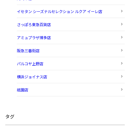
イセタン シーズナルセレクション ルクア イーレ店
さっぽろ東急百貨店
アミュプラザ博多店
阪急三番街店
パルコヤ上野店
横浜ジョイナス店
祇園店
タグ