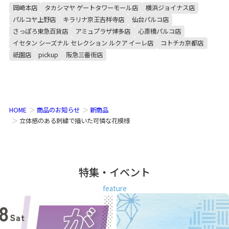
岡崎本店
タカシマヤ ゲートタワーモール店
横浜ジョイナス店
パルコヤ上野店
キラリナ京王吉祥寺店
仙台パルコ店
さっぽろ東急百貨店
アミュプラザ博多店
心斎橋パルコ店
イセタン シーズナル セレクション ルクア イーレ店
コトチカ京都店
祇園店
pickup
阪急三番街店
HOME
商品のお知らせ
新商品
立体感のある刺繍で描いた可憐な花模様
特集・イベント
feature