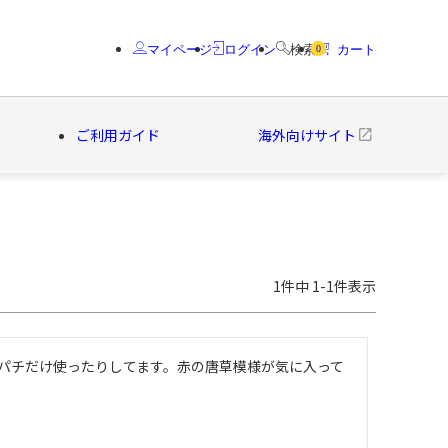
マイページ
ログイン
検索
カート
0
ご利用ガイド
海外向けサイト
クター
ブランド
1
件中
1
-
1
件表示
パチだけ使ったりしてます。赤の唐草模様が気に入って