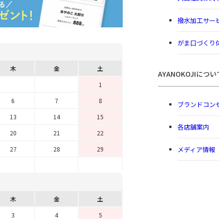
撥水加工サー
がま口づくり
木
金
土
AYANOKOJIについ
1
6
7
8
ブランドコン
13
14
15
各店舗案内
20
21
22
メディア情報
27
28
29
木
金
土
3
4
5