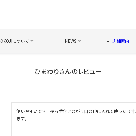
NOKOJIについて
NEWS
店舗案内
ひまわりさんのレビュー
の他の雑貨
ベルト・関連商品
新商品
シーズン品
キャラ
使いやすいです。持ち手付きのがま口の仲に入れて使ったり寸
ます。