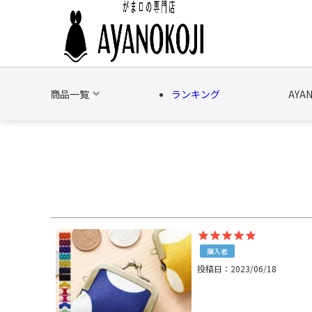
商品一覧
ランキング
AYA
バッグ
財布
ポーチ
文具
日用雑貨
そ
購入者
投稿日
2023/06/18