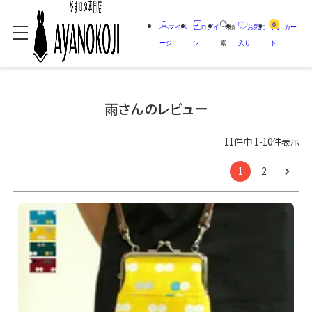
0
マイペ
ログイ
検
お気に
カー
ージ
ン
索
入り
ト
雨さんのレビュー
11
件中
1
-
10
件表示
1
2